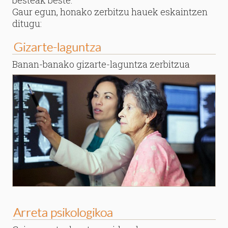
besteak beste.
Gaur egun, honako zerbitzu hauek eskaintzen
ditugu:
Gizarte-laguntza
Banan-banako gizarte-laguntza zerbitzua
Arreta psikologikoa