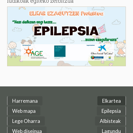
ludikoak egiteko zerbitzua
Harremana
Elkartea
Web mapa
Epilepsia
Lege Oharra
Albisteak
Web diseinua
Lagundu