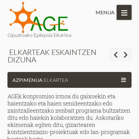
≡
MENUA
Gipuzkoako Epilepsia Elkartea
ELKARTEAK ESKAINTZEN
DIZUNA
≡
AZPIMENUA
ELKARTEA
AGEk konpromiso irmoa du gaixoekin eta
haientzako eta haien senideentzako edo
zaintzaileentzako zenbait programa bultzatzen
ditu edo haiekin kolaboratzen du. Askotariko
ekimenak egiten ditu, gizartearen
kontzientziazio-proiektuak edo lan-programak