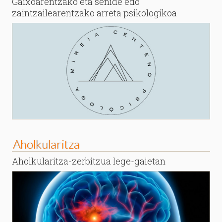
Gaixoarentzako eta senide edo
zaintzailearentzako arreta psikologikoa
Aholkularitza
Aholkularitza-zerbitzua lege-gaietan