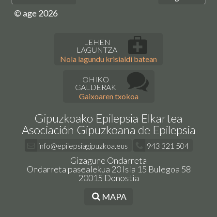
© age 2026
LEHEN
LAGUNTZA
Nola lagundu krisialdi batean
OHIKO
GALDERAK
Gaixoaren txokoa
Gipuzkoako Epilepsia Elkartea
Asociación Gipuzkoana de Epilepsia
info@epilepsiagipuzkoa.eus
943 321 504
Gizagune Ondarreta
Ondarreta pasealekua 20 Isla 15 Bulegoa 58
20015 Donostia
MAPA