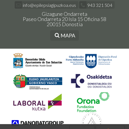
info@epilepsiagipuzkoa.eus
943 321 504
Gizagune Ondarreta
Paseo Ondarreta 20 Isla 15 Oficina 58
20015 Donostia
MAPA