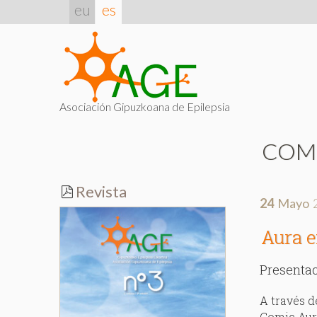
eu
es
Asociación Gipuzkoana de Epilepsia
COM
Revista
24
Mayo
Aura e
Presentac
A través d
Comic Aura