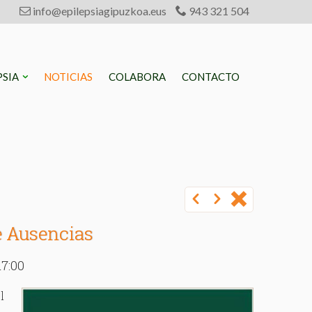
info@epilepsiagipuzkoa.eus
943 321 504
PSIA
NOTICIAS
COLABORA
CONTACTO
e Ausencias
17:00
l