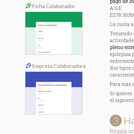
pago de In
Ficha Colaborador
A.G.E:
ES78 3035
La cuota a
Teniendo 
actividades
pleno ent
epilepsia 
enfermeda
Empresa Colaboradora
dos tipos 
característ
Para más 
Si quieres
el siguien
3
Ha
Regala un