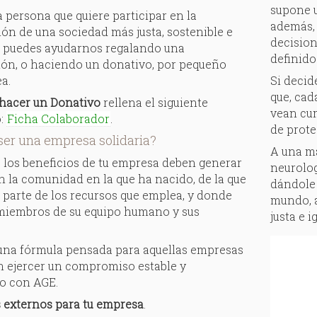
supone u
a persona que quiere participar en la
además,
ón de una sociedad más justa, sostenible e
decision
a, puedes ayudarnos regalando una
definido
ión, o haciendo un donativo, por pequeño
ea.
Si decid
que, cad
hacer un Donativo
rellena el siguiente
vean cum
o:
Ficha Colaborador
.
de prote
ser una empresa solidaria?
A una ma
 los beneficios de tu empresa deben generar
neurolog
 la comunidad en la que ha nacido, de la que
dándole 
parte de los recursos que emplea, y donde
mundo, a
 miembros de su equipo humano y sus
justa e i
na fórmula pensada para aquellas empresas
n ejercer un compromiso estable y
o con AGE.
s externos para tu empresa
.