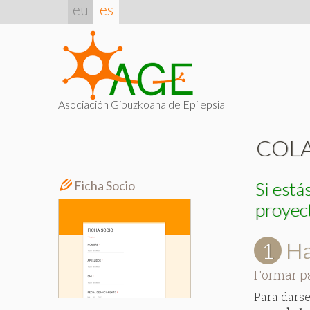
eu
es
Asociación Gipuzkoana de Epilepsia
COL
Ficha Socio
Si está
proyect
1
Ha
Formar p
Para darse