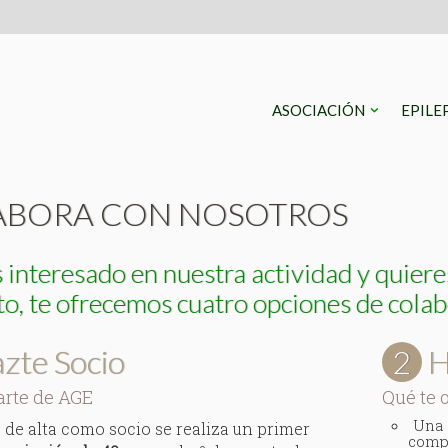
ASOCIACIÓN
EPILE
ABORA CON NOSOTROS
s interesado en nuestra actividad y quier
o, te ofrecemos cuatro opciones de colab
zte Socio
2
H
arte de AGE
Qué te 
Una 
 de alta como socio se realiza un primer
compe