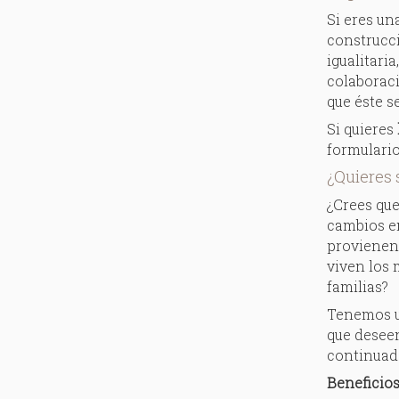
Si eres un
construcci
igualitari
colaborac
que éste s
Si quieres
formulari
¿Quieres 
¿Crees que
cambios en
provienen 
viven los
familias?
Tenemos u
que desee
continuad
Beneficio