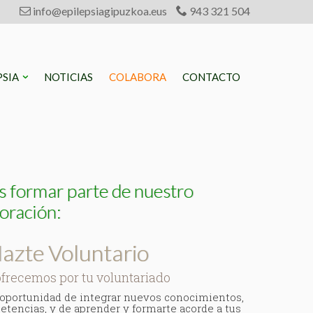
info@epilepsiagipuzkoa.eus
943 321 504
PSIA
NOTICIAS
COLABORA
CONTACTO
es formar parte de nuestro
oración:
azte Voluntario
ofrecemos por tu voluntariado
oportunidad de integrar nuevos conocimientos,
tencias, y de aprender y formarte acorde a tus