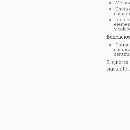
Mejora
Envío 
estamos
Increm
element
y colab
Beneficios
Formar
compro
sentim
Si quieres
siguiente 