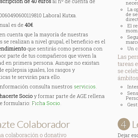
scripción de 40 euros
al nº de cuenta de
neces
La o
de se
0060490600119810 Laboral Kutxa.
direc
nual es de
40€
.
El r
mom
en cuenta que la mayoría de nuestras
Segu
 se realizan a nivel grupal, el beneficio es el
marco
endimiento
que sentirás como persona con
Un c
por parte de tus compañeros que viven la
Las per
d en primera persona. Aunque no existan
tareas 
de epilepsia iguales, los rasgos y
se cele
icas te servirán para ello.
ámbitos
información consulta nuestros
servicios
.
Inte
Sens
hacerte Socio
y formar parte de AGE rellena
Perso
te formulario:
Ficha Socio
.
Gest
zte Colaborador
4
L
a colaboración o donativo
Dejar esc