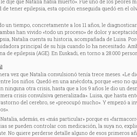
 le dije que Natalia había muerto». Fue uno de los peores 
d de tener epilepsia, esta opción enseguida quedó en el o
o un tiempo, concretamente a los 11 años, le diagnostica
ambas han vivido «todo un proceso» de dolor y aceptació
epsia, Natalia cuenta su historia, acompañada de Luisa. Po
uidadora principal de su hija cuando lo ha necesitado. Am
a de epilepsia (AGE). En Euskadi, en torno a 28.000 perso
il
imera vez que Natalia convulsionó tenía trece meses. «Le dio
entre los niños. Quedó en una anécdota, porque «eso no qui
in ninguna otra crisis, hasta que a los 9 años le dio un de
rimera crisis convulsiva generalizada». Luisa, que hasta e
rastorno del cerebro, se «preocupó mucho». Y empezó a inv
os».
 Natalia, además, es «más particular» porque es «farmacorr
sias se pueden controlar con medicación, la suya no, expl
e. No quiere perderse detalle alguno de esos primeros añ