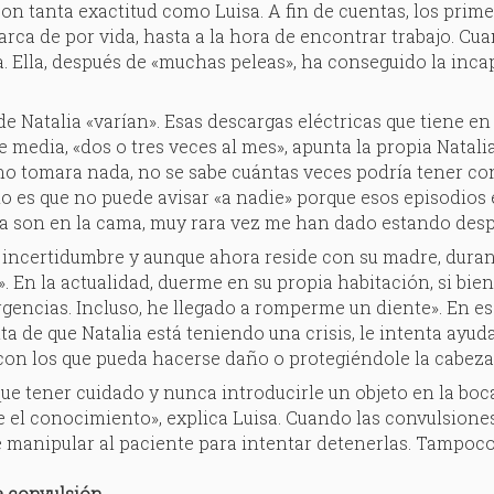
on tanta exactitud como Luisa. A fin de cuentas, los prim
arca de por vida, hasta a la hora de encontrar trabajo. Cu
. Ella, después de «muchas peleas», ha conseguido la incap
 de Natalia «varían». Esas descargas eléctricas que tiene en
e media, «dos o tres veces al mes», apunta la propia Natali
i no tomara nada, no se sabe cuántas veces podría tener co
 es que no puede avisar «a nadie» porque esos episodios epi
a son en la cama, muy rara vez me han dado estando despi
a incertidumbre y aunque ahora reside con su madre, dur
 En la actualidad, duerme en su propia habitación, si bie
rgencias. Incluso, he llegado a romperme un diente». En es
ta de que Natalia está teniendo una crisis, le intenta ayuda
con los que pueda hacerse daño o protegiéndole la cabeza
ue tener cuidado y nunca introducirle un objeto en la bo
 el conocimiento», explica Luisa. Cuando las convulsiones
 manipular al paciente para intentar detenerlas. Tampoco
e convulsión