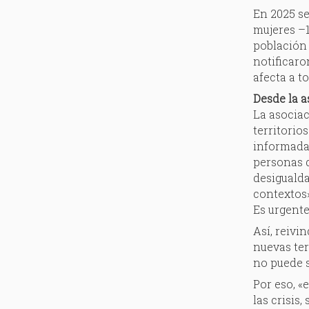
En 2025 se
mujeres –1
población 
notificaro
afecta a to
Desde la 
La asociac
territorio
informada,
personas 
desigualda
contextos»
Es urgente
Así, reiv
nuevas ter
no puede 
Por eso, «
las crisis