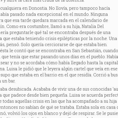
 cualquiera en Donostia. No llovía, pero tampoco hacía
 había pasado nada excepcional en el mundo. Ninguna
ra que esa tarde quedara marcada en el calendario de
ín. Como era costumbre, llamó a su hija, Natalia Del
ería preguntarle qué tal se encontraba después de una
a que estaba teniendo crisis epilépticas por la noche. Una
s, pensó. Solo quería cerciorarse de que estaba bien.
ésta le contó que se encontraba en San Sebastián, cuand
 que tenía que estar pasando unos días en el pueblo. Habí
asear y no se acordaba cómo había llegado hasta la capita
a. Luisa le pidió que le leyera algún cartel que veía en e
supo que estaba en el barrio en el que residía. Corrió a b
 un bar.
taba desubicada. Acababa de vivir una de sus conocidas 'au
ia que padece desde bien pequeña. Luisa se acuerda perfe
 todas aquellas crisis en las que ha acompañado a su hija 
entonces no sabían de qué se trataba. Estaba sola en casa
nó, volvió los ojos en blanco y dejó de respirar. Se le pus