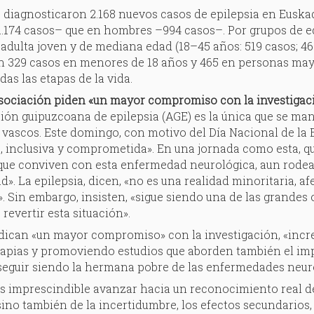
 diagnosticaron 2.168 nuevos casos de epilepsia en Euska
.174 casos– que en hombres –994 casos–. Por grupos de e
adulta joven y de mediana edad (18–45 años: 519 casos; 46
n 329 casos en menores de 18 años y 465 en personas mayor
das las etapas de la vida.
asociación piden «un mayor compromiso con la investigac
ión guipuzcoana de epilepsia (AGE) es la única que se ma
s vascos. Este domingo, con motivo del Día Nacional de la 
 inclusiva y comprometida». En una jornada como esta, qu
que conviven con esta enfermedad neurológica, aun rode
d». La epilepsia, dicen, «no es una realidad minoritaria, a
. Sin embargo, insisten, «sigue siendo una de las grandes 
 revertir esta situación».
indican «un mayor compromiso» con la investigación, «inc
apias y promoviendo estudios que aborden también el impac
seguir siendo la hermana pobre de las enfermedades neuro
es imprescindible avanzar hacia un reconocimiento real del
, sino también de la incertidumbre, los efectos secundarios,