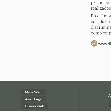
perdidas».
realizados
En el ámbi
basada en 
discrimina
como empr
www.dia
Mapa Web
A
Aviso Legal
Diseño Web