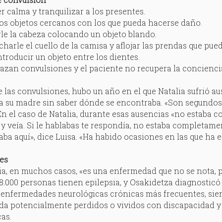
r calma y tranquilizar a los presentes.
 los objetos cercanos con los que pueda hacerse daño.
rle la cabeza colocando un objeto blando.
charle el cuello de la camisa y aflojar las prendas que pue
ntroducir un objeto entre los dientes.
nlazan convulsiones y el paciente no recupera la conciencia,
las convulsiones, hubo un año en el que Natalia sufrió au
a su madre sin saber dónde se encontraba. «Son segundos 
En el caso de Natalia, durante esas ausencias «no estaba c
 y veía. Si le hablabas te respondía, no estaba completame
aba aquí», dice Luisa. «Ha habido ocasiones en las que ha 
es
ia, en muchos casos, «es una enfermedad que no se nota, p
8.000 personas tienen epilepsia, y Osakidetza diagnosticó
s enfermedades neurológicas crónicas más frecuentes, si
da potencialmente perdidos o vividos con discapacidad y
as.