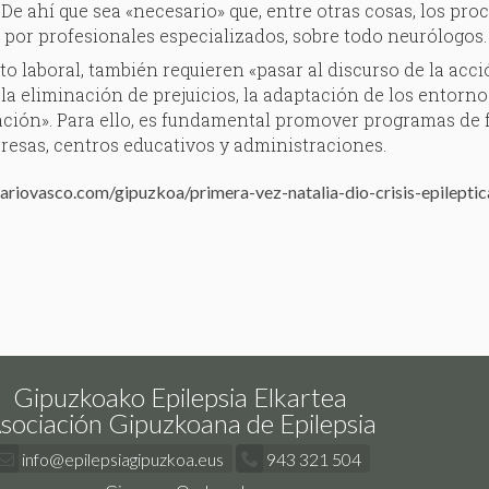
 De ahí que sea «necesario» que, entre otras cosas, los pr
 por profesionales especializados, sobre todo neurólogos.
to laboral, también requieren «pasar al discurso de la acc
la eliminación de prejuicios, la adaptación de los entornos
ción». Para ello, es fundamental promover programas de f
esas, centros educativos y administraciones.
riovasco.com/gipuzkoa/primera-vez-natalia-dio-crisis-epilept
Gipuzkoako Epilepsia Elkartea
sociación Gipuzkoana de Epilepsia
info@epilepsiagipuzkoa.eus
943 321 504