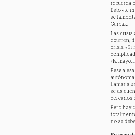
recuerda c
Esto «te m
se lamenta
Gureak.
Las crisis
ocurren, d
crisis. «S
complicado
«la mayorí
Pese a es
autónoma».
llamar a u
se da cuen
cercanos 
Pero hay q
totalmente
no se debe
En caso d