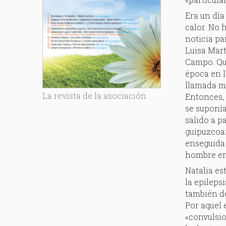
Era un día
calor. No
noticia pa
Luisa Mart
Campo. Qu
época en l
llamada má
La revista de la asociación
Entonces, 
se suponía
salido a p
guipuzcoan
enseguida 
hombre en
Natalia es
la epileps
también de
Por aquel 
«convulsio