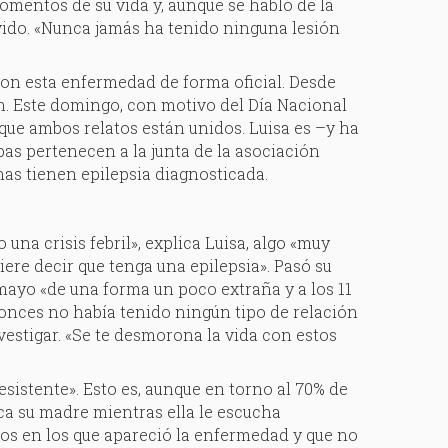
momentos de su vida y, aunque se habló de la
lvido. «Nunca jamás ha tenido ninguna lesión
ron esta enfermedad de forma oficial. Desde
n. Este domingo, con motivo del Día Nacional
rque ambos relatos están unidos. Luisa es –y ha
bas pertenecen a la junta de la asociación
nas tienen epilepsia diagnosticada.
 una crisis febril», explica Luisa, algo «muy
ere decir que tenga una epilepsia». Pasó su
smayo «de una forma un poco extraña y a los 11
ntonces no había tenido ningún tipo de relación
estigar. «Se te desmorona la vida con estos
esistente». Esto es, aunque en torno al 70% de
ica su madre mientras ella le escucha
os en los que apareció la enfermedad y que no