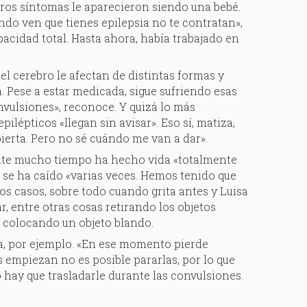
eros síntomas le aparecieron siendo una bebé.
ando ven que tienes epilepsia no te contratan»,
acidad total. Hasta ahora, había trabajado en
 el cerebro le afectan de distintas formas y
a. Pese a estar medicada, sigue sufriendo esas
nvulsiones», reconoce. Y quizá lo más
lépticos «llegan sin avisar». Eso sí, matiza,
erta. Pero no sé cuándo me van a dar».
ante mucho tiempo ha hecho vida «totalmente
n se ha caído «varias veces. Hemos tenido que
os casos, sobre todo cuando grita antes y Luisa
r, entre otras cosas retirando los objetos
 colocando un objeto blando.
ca, por ejemplo. «En ese momento pierde
 empiezan no es posible pararlas, por lo que
 hay que trasladarle durante las convulsiones.