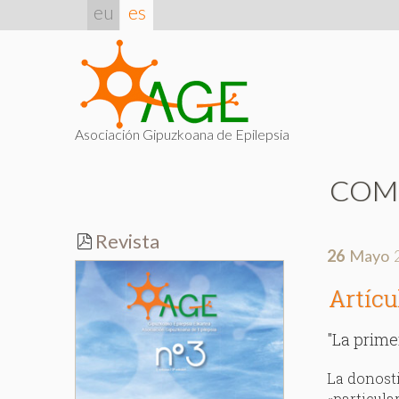
eu
es
Asociación Gipuzkoana de Epilepsia
COM
Revista
26
Mayo
Artícu
"La prime
La donosti
«particula