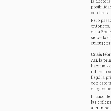
la doctora
posibilida
cerebral».
Pero pasad
entonces, 
de la Epil
sido– la c
guipuzcoan
Crisis febr
Así, la pr
habitual» 
infancia s
llegó la p
con este t
diagnóstic
El caso de
las epilep
atentament