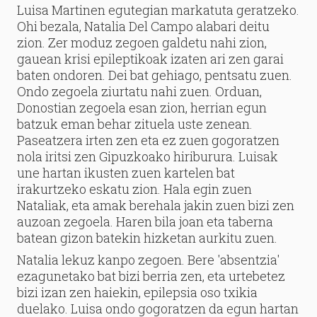
Luisa Martinen egutegian markatuta geratzeko.
Ohi bezala, Natalia Del Campo alabari deitu
zion. Zer moduz zegoen galdetu nahi zion,
gauean krisi epileptikoak izaten ari zen garai
baten ondoren. Dei bat gehiago, pentsatu zuen.
Ondo zegoela ziurtatu nahi zuen. Orduan,
Donostian zegoela esan zion, herrian egun
batzuk eman behar zituela uste zenean.
Paseatzera irten zen eta ez zuen gogoratzen
nola iritsi zen Gipuzkoako hiriburura. Luisak
une hartan ikusten zuen kartelen bat
irakurtzeko eskatu zion. Hala egin zuen
Nataliak, eta amak berehala jakin zuen bizi zen
auzoan zegoela. Haren bila joan eta taberna
batean gizon batekin hizketan aurkitu zuen.
Natalia lekuz kanpo zegoen. Bere 'absentzia'
ezagunetako bat bizi berria zen, eta urtebetez
bizi izan zen haiekin, epilepsia oso txikia
duelako. Luisa ondo gogoratzen da egun hartan