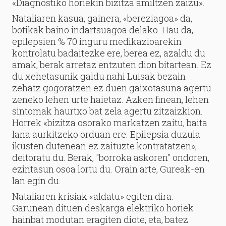
«Diagnostiko horiekin bizitza amiltzen zaizu».
Nataliaren kasua, gainera, «bereziagoa» da,
botikak baino indartsuagoa delako. Hau da,
epilepsien % 70 inguru medikazioarekin
kontrolatu badaitezke ere, berea ez, azaldu du
amak, berak arretaz entzuten dion bitartean. Ez
du xehetasunik galdu nahi Luisak bezain
zehatz gogoratzen ez duen gaixotasuna agertu
zeneko lehen urte haietaz. Azken finean, lehen
sintomak haurtxo bat zela agertu zitzaizkion.
Horrek «bizitza osorako markatzen zaitu, baita
lana aurkitzeko orduan ere. Epilepsia duzula
ikusten dutenean ez zaituzte kontratatzen»,
deitoratu du. Berak, "borroka askoren" ondoren,
ezintasun osoa lortu du. Orain arte, Gureak-en
lan egin du.
Nataliaren krisiak «aldatu» egiten dira.
Garunean dituen deskarga elektriko horiek
hainbat modutan eragiten diote, eta, batez