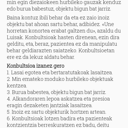
min egin diezaiokeen hurbileko gauzak kenduz
edo burua babestuz, objektu bigun bat jarriz.
Baina kontuz ibili behar da eta ez zaio inoiz
objektu bat ahoan sartu behar, adibidez. «Une
horretan konortea erabat galtzen du», azaldu du
Luisak. Konbultsioak hasten direnean, ezin dira
gelditu, eta, beraz, pazientea ez da manipulatu
behar geldiarazten saiatzeko. Konbultsioetan
ere ez da lekuz aldatu behar.
Konbultsioa izanez gero
1. Lasai egotea eta bertaratutakoak lasaitzea.
2. Min emateko moduko hurbileko objektuak
kentzea.
3. Burua babestea, objektu bigun bat jarriz.
4. Alkandoraren lepoa askatzea eta presioa
eragin dezaketen jantziak lasaitzea.
5. Inoiz ez sartu objekturik hortzen artean.
6. Konbultsioak lotzen badira eta pazienteak
kontzientzia berreskuratzen ez badu, deitu