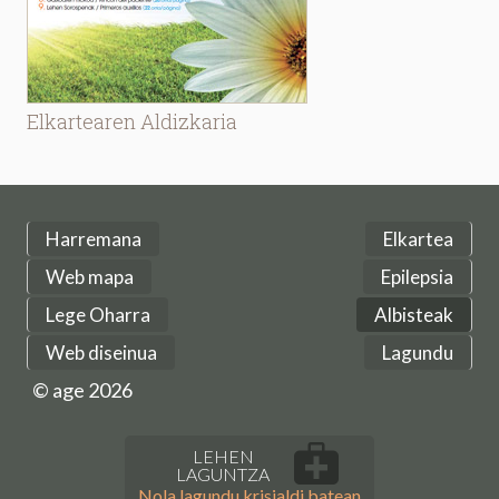
Elkartearen Aldizkaria
Harremana
Elkartea
Web mapa
Epilepsia
Lege Oharra
Albisteak
Web diseinua
Lagundu
© age 2026
LEHEN
LAGUNTZA
Nola lagundu krisialdi batean