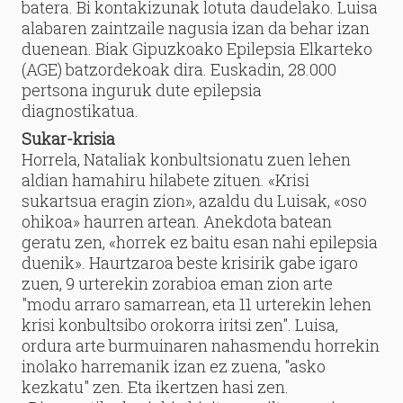
batera. Bi kontakizunak lotuta daudelako. Luisa
alabaren zaintzaile nagusia izan da behar izan
duenean. Biak Gipuzkoako Epilepsia Elkarteko
(AGE) batzordekoak dira. Euskadin, 28.000
pertsona inguruk dute epilepsia
diagnostikatua.
Sukar-krisia
Horrela, Nataliak konbultsionatu zuen lehen
aldian hamahiru hilabete zituen. «Krisi
sukartsua eragin zion», azaldu du Luisak, «oso
ohikoa» haurren artean. Anekdota batean
geratu zen, «horrek ez baitu esan nahi epilepsia
duenik». Haurtzaroa beste krisirik gabe igaro
zuen, 9 urterekin zorabioa eman zion arte
"modu arraro samarrean, eta 11 urterekin lehen
krisi konbultsibo orokorra iritsi zen". Luisa,
ordura arte burmuinaren nahasmendu horrekin
inolako harremanik izan ez zuena, "asko
kezkatu" zen. Eta ikertzen hasi zen.