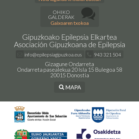
OHIKO
GALDERAK
Gaixoaren txokoa
Gipuzkoako Epilepsia Elkartea
Asociación Gipuzkoana de Epilepsia
info@epilepsiagipuzkoa.eus
943 321 504
Gizagune Ondarreta
Ondarreta pasealekua 20 Isla 15 Bulegoa 58
20015 Donostia
MAPA