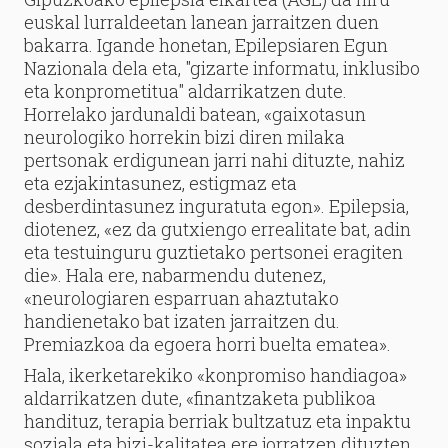
euskal lurraldeetan lanean jarraitzen duen
bakarra. Igande honetan, Epilepsiaren Egun
Nazionala dela eta, "gizarte informatu, inklusibo
eta konprometitua" aldarrikatzen dute.
Horrelako jardunaldi batean, «gaixotasun
neurologiko horrekin bizi diren milaka
pertsonak erdigunean jarri nahi dituzte, nahiz
eta ezjakintasunez, estigmaz eta
desberdintasunez inguratuta egon». Epilepsia,
diotenez, «ez da gutxiengo errealitate bat, adin
eta testuinguru guztietako pertsonei eragiten
die». Hala ere, nabarmendu dutenez,
«neurologiaren esparruan ahaztutako
handienetako bat izaten jarraitzen du.
Premiazkoa da egoera horri buelta ematea».
Hala, ikerketarekiko «konpromiso handiagoa»
aldarrikatzen dute, «finantzaketa publikoa
handituz, terapia berriak bultzatuz eta inpaktu
soziala eta bizi-kalitatea ere jorratzen dituzten