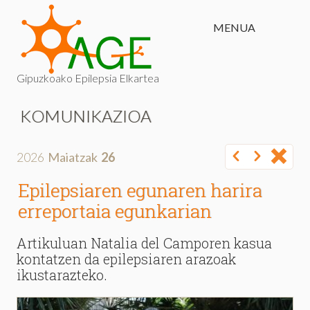
MENUA
Gipuzkoako Epilepsia Elkartea
KOMUNIKAZIOA
2026
Maiatzak
26
Epilepsiaren egunaren harira
erreportaia egunkarian
Artikuluan Natalia del Camporen kasua
kontatzen da epilepsiaren arazoak
ikustarazteko.