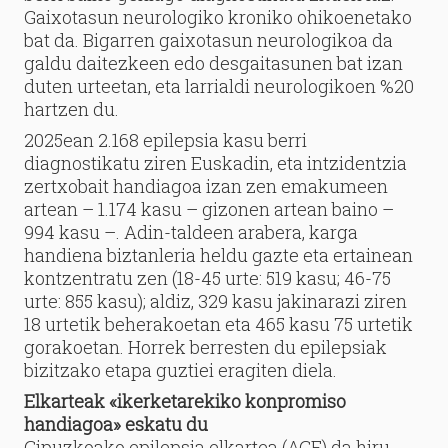
Gaixotasun neurologiko kroniko ohikoenetako
bat da. Bigarren gaixotasun neurologikoa da
galdu daitezkeen edo desgaitasunen bat izan
duten urteetan, eta larrialdi neurologikoen %20
hartzen du.
2025ean 2.168 epilepsia kasu berri
diagnostikatu ziren Euskadin, eta intzidentzia
zertxobait handiagoa izan zen emakumeen
artean – 1.174 kasu – gizonen artean baino –
994 kasu –. Adin-taldeen arabera, karga
handiena biztanleria heldu gazte eta ertainean
kontzentratu zen (18-45 urte: 519 kasu; 46-75
urte: 855 kasu); aldiz, 329 kasu jakinarazi ziren
18 urtetik beherakoetan eta 465 kasu 75 urtetik
gorakoetan. Horrek berresten du epilepsiak
bizitzako etapa guztiei eragiten diela.
Elkarteak «ikerketarekiko konpromiso
handiagoa» eskatu du
Gipuzkoako epilepsia elkartea (AGE) da hiru