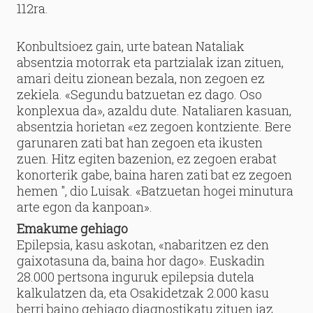
112ra.
Konbultsioez gain, urte batean Nataliak
absentzia motorrak eta partzialak izan zituen,
amari deitu zionean bezala, non zegoen ez
zekiela. «Segundu batzuetan ez dago. Oso
konplexua da», azaldu dute. Nataliaren kasuan,
absentzia horietan «ez zegoen kontziente. Bere
garunaren zati bat han zegoen eta ikusten
zuen. Hitz egiten bazenion, ez zegoen erabat
konorterik gabe, baina haren zati bat ez zegoen
hemen ", dio Luisak. «Batzuetan hogei minutura
arte egon da kanpoan».
Emakume gehiago
Epilepsia, kasu askotan, «nabaritzen ez den
gaixotasuna da, baina hor dago». Euskadin
28.000 pertsona inguruk epilepsia dutela
kalkulatzen da, eta Osakidetzak 2.000 kasu
berri baino gehiago diagnostikatu zituen iaz.