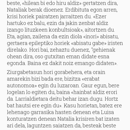
beste, «hilean bi edo hiru aldiz» gertatzen dira,
Nataliak berak dioenez. Erdibituta egon arren,
krisi horiek pairatzen jarraitzen du. «Ezer
hartuko ez balu, ezin da jakin zenbat aldiz
izango lituzkeen konbultsioak», aitortzen du.
Eta, agian, zailena da ezin diola «inori» abisatu,
gertaera epileptiko horiek «abisatu gabe» iristen
direlako. Hori bai, zehaztu duenez, "gehienak
ohean dira, oso gutxitan eman didate esna
egonda. Baina ez dakit noiz emango didaten».
Ziurgabetasun hori gorabehera, eta orain
amarekin bizi bada ere, bizitza «erabat
autonomoa» egin du luzaroan. Gaur egun, bere
logelan lo egiten du, baina «hainbat aldiz erori
da. Larrialdietara deitu behar izan dugu. Hortz
bat hautsi ere egin du». Kasu horietan, batez ere
lehenago garrasika hasten denean eta Luisa
konturatzen denean Natalia krisiren bat izaten
ari dela, laguntzen saiatzen da, besteak beste