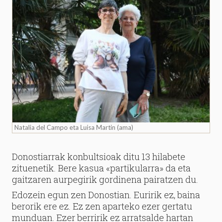
Natalia del Campo eta Luisa Martin (ama)
Donostiarrak konbultsioak ditu 13 hilabete
zituenetik. Bere kasua «partikularra» da eta
gaitzaren aurpegirik gordinena pairatzen du.
Edozein egun zen Donostian. Euririk ez, baina
berorik ere ez. Ez zen aparteko ezer gertatu
munduan. Ezer berririk ez arratsalde hartan