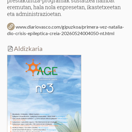
prestakuntza-programak sustatzea hainbat
eremutan, hala nola enpresetan, ikastetxeetan
eta administrazioetan.
www.diariovasco.com/gipuzkoa/primera-vez-natalia-
dio-crisis-epileptica-creia-20260524004050-nt.html
Aldizkaria