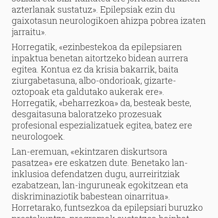
azterlanak sustatuz». Epilepsiak ezin du
gaixotasun neurologikoen ahizpa pobrea izaten
jarraitu».
Horregatik, «ezinbestekoa da epilepsiaren
inpaktua benetan aitortzeko bidean aurrera
egitea. Kontua ez da krisia bakarrik, baita
ziurgabetasuna, albo-ondorioak, gizarte-
oztopoak eta galdutako aukerak ere».
Horregatik, «beharrezkoa» da, besteak beste,
desgaitasuna baloratzeko prozesuak
profesional espezializatuek egitea, batez ere
neurologoek.
Lan-eremuan, «ekintzaren diskurtsora
pasatzea» ere eskatzen dute. Benetako lan-
inklusioa defendatzen dugu, aurreiritziak
ezabatzean, lan-inguruneak egokitzean eta
diskriminaziotik babestean oinarritua».
Horretarako, funtsezkoa da epilepsiari buruzko