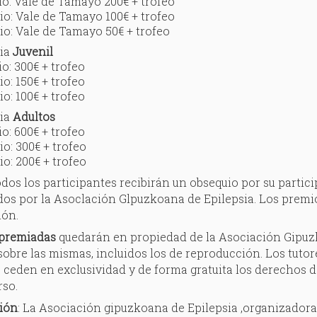
io: Vale de Tamayo 200€ + trofeo
io: Vale de Tamayo 100€ + trofeo
io: Vale de Tamayo 50€ + trofeo
ria
Juvenil
o: 300€ + trofeo
o: 150€ + trofeo
o: 100€ + trofeo
ria
Adultos
o: 600€ + trofeo
io: 300€ + trofeo
io: 200€ + trofeo
os los participantes recibirán un obsequio por su partici
os por la Asoclación Glpuzkoana de Epilepsia. Los premio
ión.
 premiadas
quedarán en propiedad de la Asociación Gipuzko
obre las mismas, incluidos los de reproducción. Los tutore
ceden en exclusividad y de forma gratuita los derechos d
rso.
ión
: La Asociación gipuzkoana de Epilepsia ,organizadora