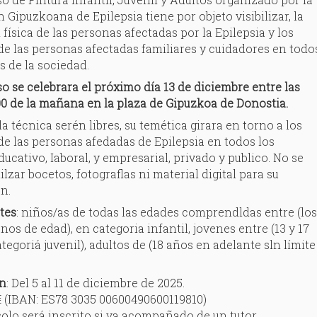
 Gipuzkoana de Epilepsia tiene por objeto visibilizar, la
 física de las personas afectadas por la Epilepsia y los
e las personas afectadas familiares y cuidadores en todo
s de la sociedad.
o se celebrara el próximo día 13 de diciembre entre las
:00 de la mañana en la plaza de Gipuzkoa de Donostia.
 la técnica serén libres, su temética girara en torno a los
e las personas afedadas de Epilepsia en todos los
ducativo, Iaboral, y empresarial, privado y publico. No se
ilzar bocetos, fotograflas ni material digital para su
n.
tes
: niños/as de todas las edades comprendldas entre (lo
anos de edad), en categoria infantil, jovenes entre (13 y 17
tegoriá juvenil), adultos de (18 años en adelante sln límite
ón
: Del 5 al 11 de diciembre de 2025.
€ (IBAN: ES78 3035 00600490600119810)
olo será inscrito si va acompañado de un tutor.