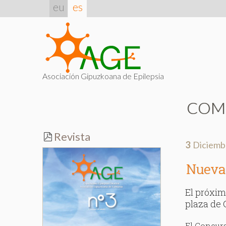
eu
es
Asociación Gipuzkoana de Epilepsia
COM
Revista
3
Diciemb
Nueva 
El próxim
plaza de
El Concurs