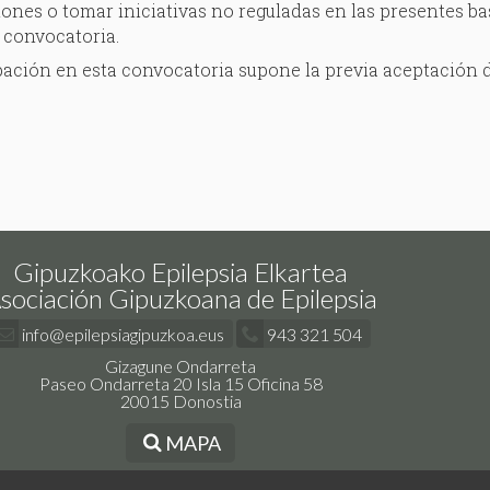
ones o tomar iniciativas no reguladas en las presentes ba
a convocatoria.
pación en esta convocatoria supone la previa aceptación d
Gipuzkoako Epilepsia Elkartea
sociación Gipuzkoana de Epilepsia
info@epilepsiagipuzkoa.eus
943 321 504
Gizagune Ondarreta
Paseo Ondarreta 20 Isla 15 Oficina 58
20015 Donostia
MAPA