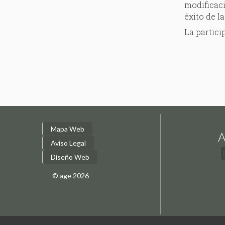
modificaci
éxito de l
La partici
Mapa Web
A
Aviso Legal
Diseño Web
© age 2026