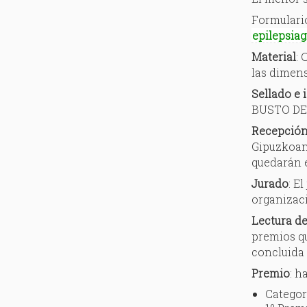
Formulario
epilepsia
Material
: 
las dimens
Sellado e 
BUSTO DE 
Recepción
Gipuzkoana
quedarán e
Jurado
: E
organizac
Lectura de
premios qu
concluida 
Premio
: h
Catego