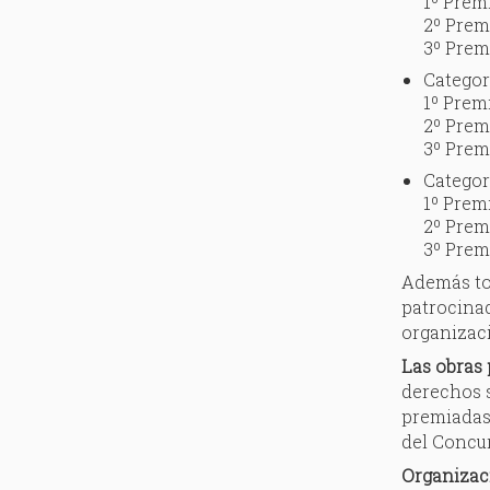
1º Prem
2º Prem
3º Prem
Catego
1º Premi
2º Premi
3º Premi
Catego
1º Premi
2º Prem
3º Prem
Además tod
patrocinad
organizac
Las obras
derechos s
premiadas 
del Concu
Organizac