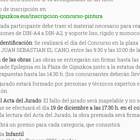
 de inscripción en:
gipuzkoa.eus/inscripcion-concurso-pintura
Cada participante debe traer el material necesario para rea
iones de DIN-A4 a DIN-A2, y soporte liso, rígido y monocolor 
identificación
: Se realizará el día del Concurso en la p
JUAN SEBASTIAN EL CANO, entre las 9:30 y las 10:00 de l
 de las obras
: Las obras se entregarán sin firmar hasta las
de Epilepsia en la Plaza de Gipuzkoa junto a la estatua 
xpuestas hasta las 14:30 h. (los concursantes deberán lleva
l jurado estará formado por personas y técnicos expertos 
ión.
l Acta del Jurado
: El fallo del jurado será inapelable y no
e se efectuará el día
19
de diciembre a las 17:30 h. en el 
la lectura del Acta del Jurado, la obra premiada será firma
abrá un premio para cada categoría, que consistirá:
ría
Infantil