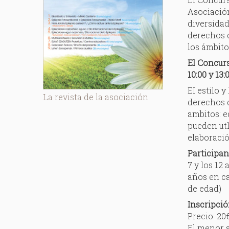
Asociación
diversidad
derechos d
los ámbito
El Concurs
10:00 y 13
EI estilo y
La revista de la asociación
derechos d
ambitos: e
pueden utl
elaboració
Participan
7 y los 12 
años en ca
de edad)
Inscripci
Precio: 20
El menor s