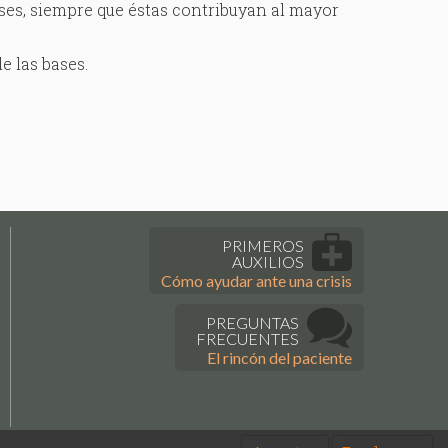
ses, siempre que éstas contribuyan al mayor
e las bases.
PRIMEROS
AUXILIOS
Cómo ayudar ante una crisis
PREGUNTAS
FRECUENTES
El rincón del paciente