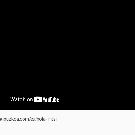
ipuzkoa.com/eu/nola-iritsi