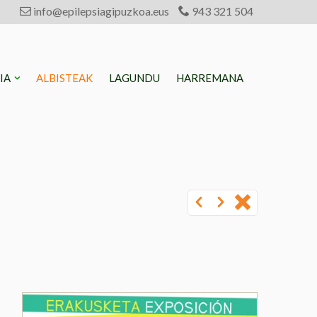
info@epilepsiagipuzkoa.eus
943 321 504
SIA
ALBISTEAK
LAGUNDU
HARREMANA