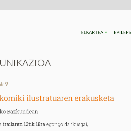
ELKARTEA
EPILEP
UNIKAZIOA
lak
9
 komiki ilustratuaren erakusketa
ko Bazkundean
a
irailaren 13tik 18ra
egongo da ikusgai,