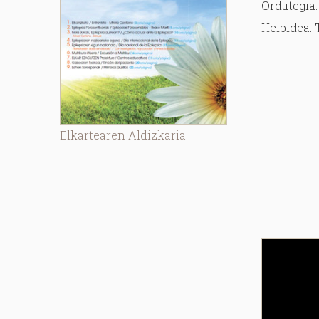
Ordutegia:
Helbidea: 
Elkartearen Aldizkaria