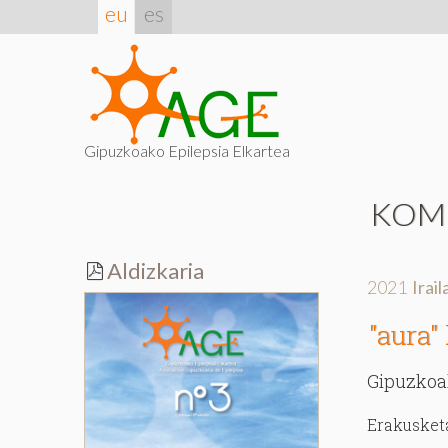
eu
es
Gipuzkoako Epilepsia Elkartea
KOM
Aldizkaria
2021
Irai
"aura"
Gipuzkoa
Erakusket