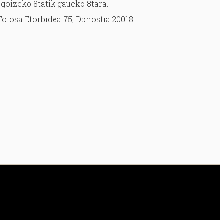
 goizeko 8tatik gaueko 8tara.
Tolosa Etorbidea 75, Donostia 20018