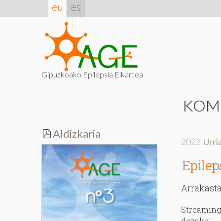
eu
es
Gipuzkoako Epilepsia Elkartea
KOM
Aldizkaria
2022
Urri
Epilep
Arrakasta
Streaming
dezake: