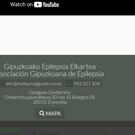
Gipuzkoako Epilepsia Elkartea
sociación Gipuzkoana de Epilepsia
info@epilepsiagipuzkoa.eus
943 321 504
Gizagune Ondarreta
Ondarreta pasealekua 20 Isla 15 Bulegoa 58
20015 Donostia
MAPA
io gehiago