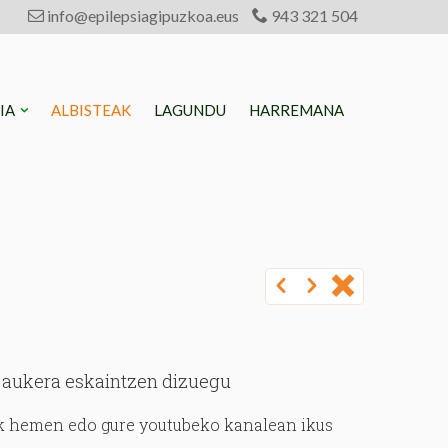
info@epilepsiagipuzkoa.eus
943 321 504
SIA
ALBISTEAK
LAGUNDU
HARREMANA
o aukera eskaintzen dizuegu
rk hemen edo gure youtubeko kanalean ikus