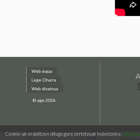
Web mapa
A
Lege Oharra
Web diseinua
© age 2026
Cookie-ak erabiltzen ditugu gure zerbitzuak hobetzeko.
Informaz