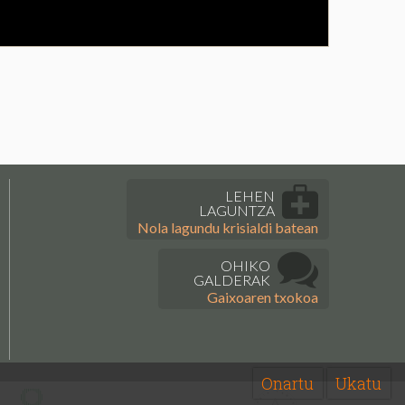
LEHEN
LAGUNTZA
Nola lagundu krisialdi batean
OHIKO
GALDERAK
Gaixoaren txokoa
Onartu
Ukatu