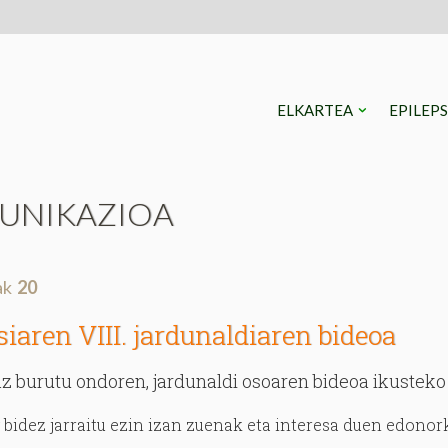
ELKARTEA
EPILEP
UNIKAZIOA
ak
20
siaren VIII. jardunaldiaren bideoa
z burutu ondoren, jardunaldi osoaren bideoa ikustek
 bidez jarraitu ezin izan zuenak eta interesa duen edono