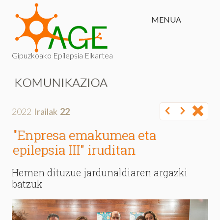
MENUA
Gipuzkoako Epilepsia Elkartea
KOMUNIKAZIOA
2022
Irailak
22
"Enpresa emakumea eta
epilepsia III" iruditan
Hemen dituzue jardunaldiaren argazki
batzuk