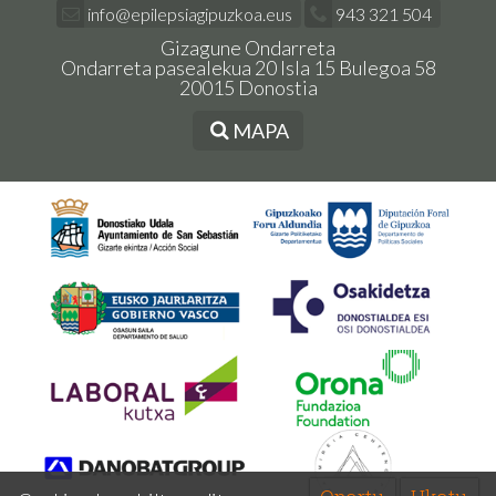
info@epilepsiagipuzkoa.eus
943 321 504
Gizagune Ondarreta
Ondarreta pasealekua 20 Isla 15 Bulegoa 58
20015 Donostia
MAPA