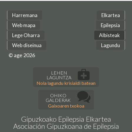
Harremana
Elkartea
Web mapa
Epilepsia
Lege Oharra
Albisteak
Web diseinua
Lagundu
© age 2026
LEHEN
LAGUNTZA
Nola lagundu krisialdi batean
OHIKO
GALDERAK
Gaixoaren txokoa
Gipuzkoako Epilepsia Elkartea
Asociación Gipuzkoana de Epilepsia