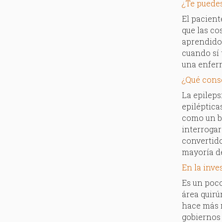
¿Te puedes
El pacient
que las co
aprendido
cuando sí 
una enfer
¿Qué conse
La epileps
epiléptica
como un bi
interrogar
convertido
mayoría d
En la inv
Es un poco
área quirú
hace más m
gobiernos 