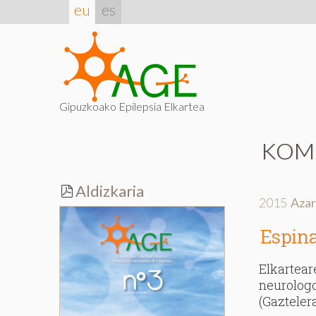
eu
es
Gipuzkoako Epilepsia Elkartea
KOM
Aldizkaria
2015
Aza
Espina
Elkartear
neurologo
(Gazteler