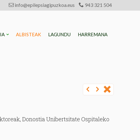
info@epilepsiagipuzkoa.eus
943 321 504
SIA
ALBISTEAK
LAGUNDU
HARREMANA
ktoreak, Donostia Unibertsitate Ospitaleko