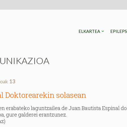
ELKARTEA
EPILEP
UNIKAZIOA
roak
13
l Doktorearekin solasean
en erabateko laguntzailea de Juan Bautista Espinal do
a, gure galderei erantzunez.
az)