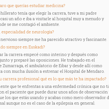
laro que querías estudiar medicina?
chillerato tenía que elegir la carrera, tuve a mi padre
casi un año e iba a visitarle al hospital muy a menudo y
onde se me contagió el ambiente.
a especialidad de neurología?
 nervioso siempre me ha parecido atractivo y fascinante.
ido siempre en Euskadi?
bar la carrera empecé como interino y después como
unto y preparé las oposiciones. He trabajado en el
e Zumarraga, el ambulatorio de Eibar y desde allí como
ta con mucha ilusión a estrenar el Hospital de Mendaro.
u carrera profesional qué es lo que más te ha impactado?
ente que te enfrentas a una enfermedad crónica que no ti
on el paciente que puede durar unos años de observación
que los que estás usando y acabas como mero observador
al aunque no es el caso de la epilepsia en general.