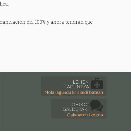
ica.
financiación del 100% y ahora tendrán que
LEHEN
LAGUNTZA
Nola lagundu krisialdi batean
OHIKO
GALDERAK
Gaixoaren txokoa