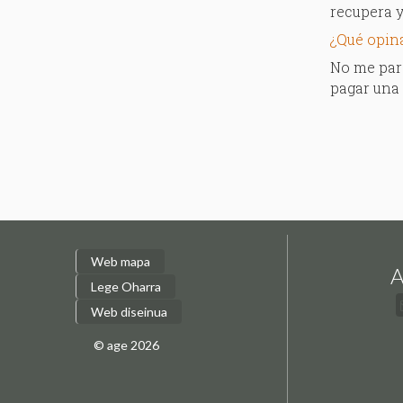
recupera y
¿Qué opin
No me pare
pagar una 
Web mapa
A
Lege Oharra
Web diseinua
© age 2026