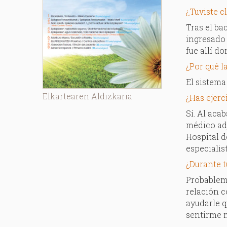
¿Tuviste c
Tras el ba
ingresado 
fue allí d
¿Por qué l
El sistema
Elkartearen Aldizkaria
¿Has ejerc
Sí. Al aca
médico adj
Hospital d
especialis
¿Durante t
Probablem
relación c
ayudarle 
sentirme m