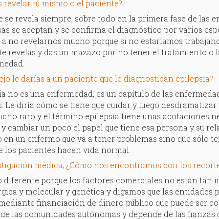
 revelar tú mismo o el paciente?
e se revela siempre, sobre todo en la primera fase de las
sas se aceptan y se confirma el diagnóstico por varios es
 a no revelarnos mucho porque si no estaríamos trabajand
te revelas y das un mazazo por no tener el tratamiento o 
medad.
jo le darías a un paciente que le diagnostican epilepsia?
ia no es una enfermedad, es un capítulo de las enfermeda
s. Le diría cómo se tiene que cuidar y luego desdramatizar 
cho raro y el término epilepsia tiene unas acotaciones ne
 y cambiar un poco el papel que tiene esa persona y su rel
 en un enfermo que va a tener problemas sino que sólo ten
e los pacientes hacen vida normal.
estigación médica, ¿Cómo nos encontramos con los recort
 diferente porque los factores comerciales no están tan i
rgica y molecular y genética y digamos que las entidades
ediante financiación de dinero público que puede ser co
de las comunidades autónomas y depende de las fianzas d