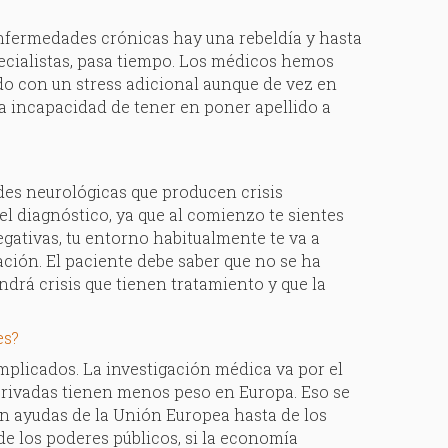
 enfermedades crónicas hay una rebeldía y hasta
pecialistas, pasa tiempo. Los médicos hemos
o con un stress adicional aunque de vez en
la incapacidad de tener en poner apellido a
des neurológicas que producen crisis
el diagnóstico, ya que al comienzo te sientes
gativas, tu entorno habitualmente te va a
ación. El paciente debe saber que no se ha
drá crisis que tienen tratamiento y que la
es?
mplicados. La investigación médica va por el
 privadas tienen menos peso en Europa. Eso se
n ayudas de la Unión Europea hasta de los
e los poderes públicos, si la economía